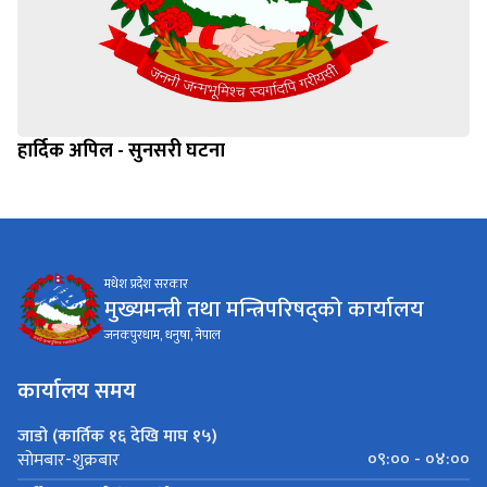
हार्दिक अपिल - सुनसरी घटना
मधेश प्रदेश सरकार
मुख्यमन्त्री तथा मन्त्रिपरिषद्को कार्यालय
जनकपुरधाम, धनुषा, नेपाल
कार्यालय समय
जाडो (कार्तिक १६ देखि माघ १५)
०९:०० - ०४:००
सोमबार-शुक्रबार