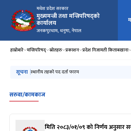
मधेश प्रदेश सरकार
मुख्यमन्त्री तथा मन्त्रिपरिषद्को
मुख्य न
म
कार्यालय
जनकपुरधाम, धनुषा, नेपाल
हाम्रोबारे
मन्त्रिपरिषद्
स्रोतहरु
प्रकाशन
प्रदेश निजामती किताबखाना
मुख्य नेभिगेसनमा जानुहोस्
सूचना
आशयको सूचना
स्थानीय तहको पद दर्ता फारम
स्थानीय तहको पद दर्ता सम्वन्धमा
कार्यसम्दान मूल्याङ्कन सम्वन्धमा (श्री जि.स.स. र श्री स्थानीय त
नवप्रवर्तन साझेदारी कोष (IPF) अन्तर्गत छनौट भएका परियो
सरुवा/कामकाज
मिति २०८३/०१/०९ को निर्णय अनुसार 