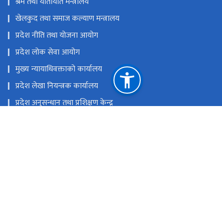
श्रम तथा यातायात मन्त्रालय
खेलकुद तथा समाज कल्याण मन्त्रालय
प्रदेश नीति तथा योजना आयोग
प्रदेश लोक सेवा आयोग
मुख्य न्यायाधिवक्ताको कार्यालय
प्रदेश लेखा नियन्त्रक कार्यालय
प्रदेश अनुसन्धान तथा प्रशिक्षण केन्द्र
राष्ट्रिय प्राकृतिक स्रोत तथा वित्त आयोग
जनकपुरधाम, धनुषा, नेपाल
अफिस इमेल: ocmcm@p2.gov.np, प्रदेश निजामती किताबखाना:
ppis@madhesh.gov.np
041-590841