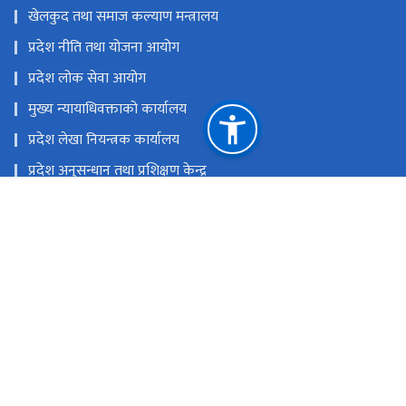
खेलकुद तथा समाज कल्याण मन्त्रालय
प्रदेश नीति तथा योजना आयोग
प्रदेश लोक सेवा आयोग
मुख्य न्यायाधिवक्ताको कार्यालय
प्रदेश लेखा नियन्त्रक कार्यालय
प्रदेश अनुसन्धान तथा प्रशिक्षण केन्द्र
राष्ट्रिय प्राकृतिक स्रोत तथा वित्त आयोग
जनकपुरधाम, धनुषा, नेपाल
अफिस इमेल: ocmcm@p2.gov.np, प्रदेश निजामती किताबखाना:
ppis@madhesh.gov.np
041-590841