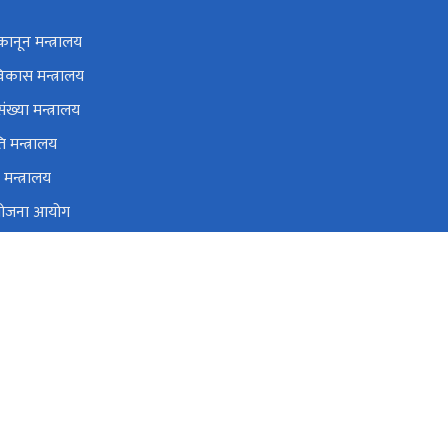
कानून मन्त्रालय
विकास मन्त्रालय
ंख्या मन्त्रालय
ि मन्त्रालय
मन्त्रालय
 योजना आयोग
्ताको कार्यालय
था प्रशिक्षण केन्द्र
प्रदेश निजामती किताबखाना: ppis@madhesh.gov.np
041-590841