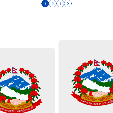
१
२
३