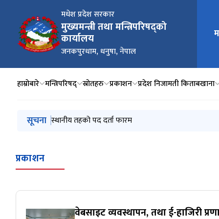
मधेश प्रदेश सरकार
मुख्यमन्त्री तथा मन्त्रिपरिषद्को
मुख्य न
म
कार्यालय
जनकपुरधाम, धनुषा, नेपाल
हाम्रोबारे
मन्त्रिपरिषद्
स्रोतहरु
प्रकाशन
प्रदेश निजामती किताबखाना
मुख्य नेभिगेसनमा जानुहोस्
सूचना
आशयको सूचना
स्थानीय तहको पद दर्ता फारम
स्थानीय तहको पद दर्ता सम्वन्धमा
कार्यसम्दान मूल्याङ्कन सम्वन्धमा (श्री जि.स.स. र श्री स्थानीय त
नवप्रवर्तन साझेदारी कोष (IPF) अन्तर्गत छनौट भएका परियो
प्रकाशन
वेबसाइट व्यवस्थापन, तथा ई-हाजिरी प्रणा