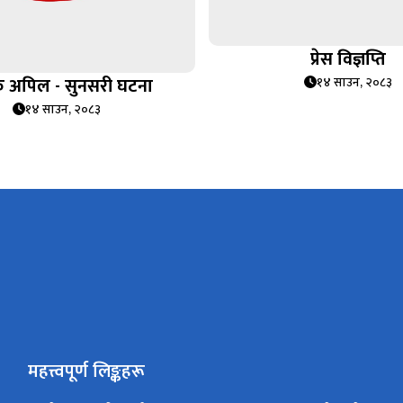
प्रेस विज्ञप्ति
िक अपिल - सुनसरी घटना
१४ साउन, २०८३
१४ साउन, २०८३
महत्त्वपूर्ण लिङ्कहरू