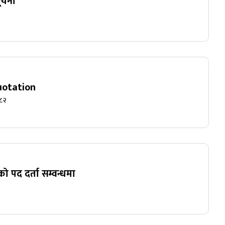
चना
uotation
०८२
ो पद दर्ता सम्वन्धमा
२