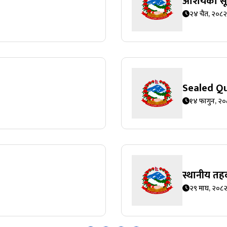
आशयको सू
२४ चैत, २०८२
Sealed Q
१४ फागुन, २
स्थानीय तहक
२९ माघ, २०८